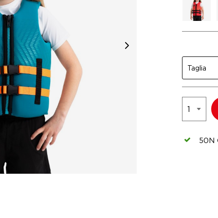
Taglia
50N C