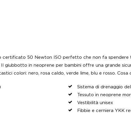
to certificato 50 Newton ISO perfetto che non fa spendere 
 Il giubbotto in neoprene per bambini offre una grande sicur
ntastici colori: nero, rosa caldo, verde lime, blu e rosso. Cos
)
Sistema di drenaggio de
Tessuto in neoprene morb
Vestibilità unisex
)
Fibbie e cerniera YKK res