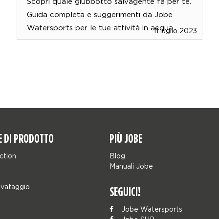
Scopri quale giubbotto salvagente fa per te.
Guida completa e suggerimenti da Jobe
Watersports per le tue attività in acqua.
11 luglio 2023
E DI PRODOTTO
PIÙ JOBE
ction
Blog
Manuali Jobe
lvataggio
SEGUICI!
Jobe Watersports