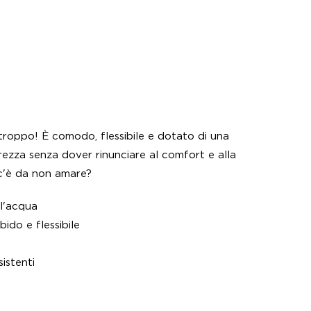
troppo! È comodo, flessibile e dotato di una
ezza senza dover rinunciare al comfort e alla
a c'è da non amare?
ll'acqua
ido e flessibile
istenti