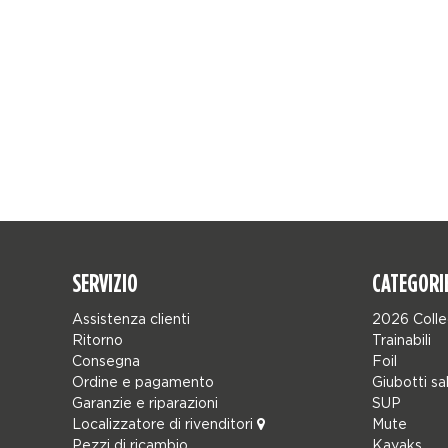
SERVIZIO
CATEGORI
Assistenza clienti
2026 Colle
Ritorno
Trainabili
Consegna
Foil
Ordine e pagamento
Giubotti sa
Garanzie e riparazioni
SUP
Localizzatore di rivenditori
Mute
Pezzi di ricambio
Kayaks