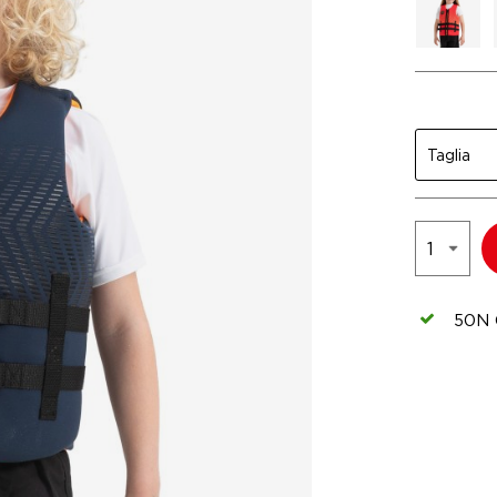
Taglia
50N C