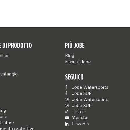
E DI PRODOTTO
PIÙ JOBE
ction
Blog
Manuali Jobe
lvataggio
SEGUICI!
Jobe Watersports
Jobe SUP
Jobe Watersports
Jobe SUP
ing
TikTok
ione
Youtube
alzature
LinkedIn
mento protettivo