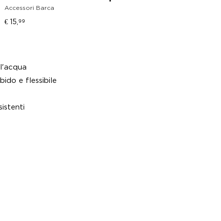
Accessori Barca
€ 29,
€ 15,
99
ll'acqua
ido e flessibile
istenti