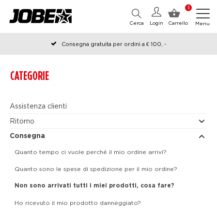
0
Cerca
Login
Carrello
Menu
Consegna gratuita per ordini a € 100, -
Ordinato prima delle 12:00 nei giorni lavorativi, spedito lo stesso
giorno
CATEGORIE
Assistenza clienti
Ritorno
Consegna
Quanto tempo ci vuole perché il mio ordine arrivi?
Quanto sono le spese di spedizione per il mio ordine?
Non sono arrivati tutti i miei prodotti, cosa fare?
Ho ricevuto il mio prodotto danneggiato?