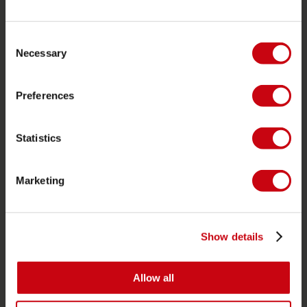
Assistenza clienti
Consent
Ritorno
Necessary
Selection
Consegna
Ordine e pagamento
Preferences
Garanzie e riparazioni
Localizzatore di rivenditori
Statistics
Pezzi di ricambio
Marketing
JOBE SPORTS
Proposito di Jobe
Show details
Interesse del rivenditore
Allow all
CATEGORIE DI PRODOTTO