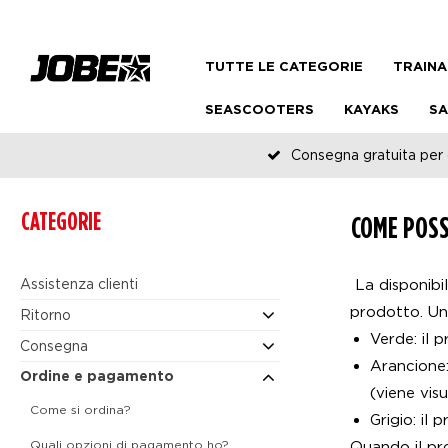
TUTTE LE CATEGORIE
TRAINA
SEASCOOTERS
KAYAKS
SA
Consegna gratuita per o
CATEGORIE
COME POSS
Assistenza clienti
La disponibil
prodotto. Un 
Ritorno
Verde: il 
Consegna
Arancione:
Ordine e pagamento
(viene vis
Come si ordina?
Grigio: il
Quali opzioni di pagamento ho?
Quando il pro