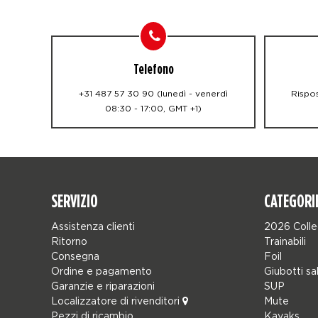
Telefono
+31 487 57 30 90 (lunedì - venerdì
Rispos
08:30 - 17:00, GMT +1)
SERVIZIO
CATEGORI
Assistenza clienti
2026 Colle
Ritorno
Trainabili
Consegna
Foil
Ordine e pagamento
Giubotti sa
Garanzie e riparazioni
SUP
Localizzatore di rivenditori
Mute
Pezzi di ricambio
Kayaks