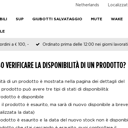
Netherlands
Localizzat
BILI
SUP
GIUBOTTI SALVATAGGIO
MUTE
WAKE
LE
rdini a € 100, -
Ordinato prima delle 12:00 nei giorni lavorati
O VERIFICARE LA DISPONIBILITÀ DI UN PRODOTTO?
ità di un prodotto è mostrata nella pagina dei dettagli del
prodotto può avere tre tipi di stati di disponibilità:
prodotto è disponibile
 il prodotto è esaurito, ma sarà di nuovo disponibile a breve
ualizzata la data)
 prodotto è esaurito e la data del nuovo stock non è disponibi
dotto che stai cercando è esaurito, puoi controllare il