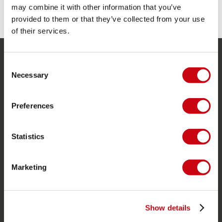
may combine it with other information that you’ve
provided to them or that they’ve collected from your use
of their services.
Consent
SERVIZIO
Necessary
Selection
Assistenza clienti
Ritorno
Preferences
Consegna
Ordine e pagamento
Statistics
Garanzie e riparazioni
Marketing
Localizzatore di rivenditori
Pezzi di ricambio
JOBE SPORTS
Show details