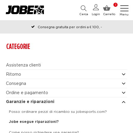
0
Cerca
Login
Carrello
Menu
Consegna gratuita per ordini a € 100, -
Ordinato prima delle 12:00 nei giorni lavorativi, spedito lo stesso
giorno
CATEGORIE
Assistenza clienti
Ritorno
Consegna
Ordine e pagamento
Garanzie e riparazioni
Posso ordinare pezzi di ricambio su jobesports.com?
Jobe esegue riparazioni?
Come posso richiedere una garanzia?