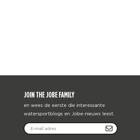
JOIN THE JOBE FAMILY
en wees de eerste die interessante
watersportblogs en Jobe-nieuws leest.