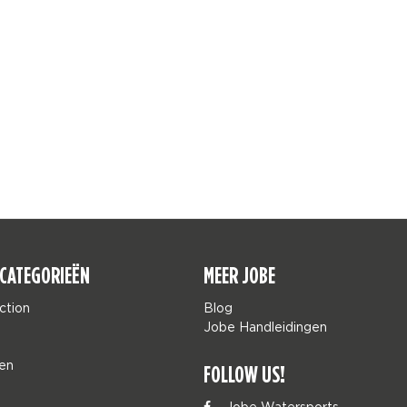
CATEGORIEËN
MEER JOBE
ction
Blog
Jobe Handleidingen
en
FOLLOW US!
Jobe Watersports