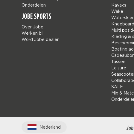
Onderdelen
Kayaks
Wake
JOBE SPORTS
Waterskië
Kneeboar
Over Jobe
Multi positi
Werken bij
Kleding & 
Word Jobe dealer
Beschermi
Boating ac
Cadeaubo
Tassen
Leisure
Seascoote
Collaborat
SALE
Mix & Matc
Onderdele
Job
Nederland