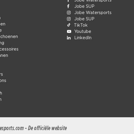
Jobe SUP
Jobe Watersports
n
Jobe SUP
den
TikTok
e
Youtube
schoenen
LinkedIn
ng
cessoires
nnen
rs
ions
h
n
esports.com - De officiële website