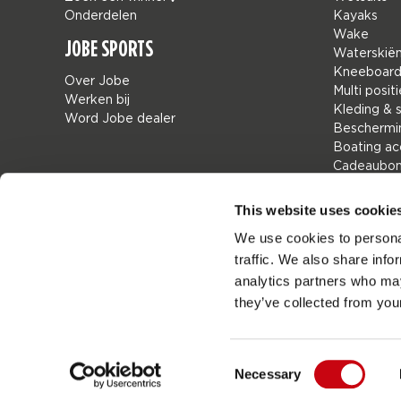
Onderdelen
Kayaks
Wake
JOBE SPORTS
Waterskië
Kneeboar
Over Jobe
Multi positi
Werken bij
Kleding & 
Word Jobe dealer
Beschermi
Boating ac
Cadeaubo
Tassen
Leisure
This website uses cookie
Seascoote
We use cookies to personal
Collaborat
traffic. We also share info
SALE
Mix & Matc
analytics partners who may
Onderdele
they’ve collected from your
Consent
Necessary
Job
Nederland
Selection