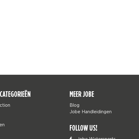
CATEGORIEËN
MEER JOBE
ction
Blog
Jobe Handleidingen
en
FOLLOW US!
Jobe Watersports