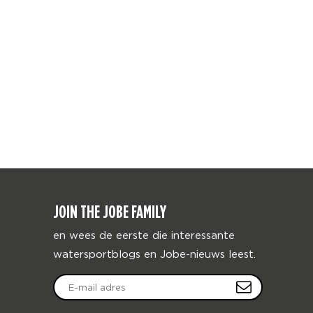
JOIN THE JOBE FAMILY
en wees de eerste die interessante
watersportblogs en Jobe-nieuws leest.