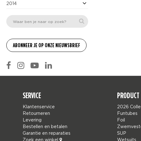
2014
SERVICE
PRODUCT 
Klantenservice
2026 Colle
Retourneren
Funtubes
Levering
Foil
Bestellen en betalen
Zwemvest
Garantie en reparaties
SUP
Zoek een winkel
Wetsuits