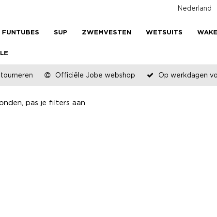
Nederland
FUNTUBES
SUP
ZWEMVESTEN
WETSUITS
WAK
LE
etourneren
Officiële Jobe webshop
Op werkdagen voo
nden, pas je filters aan