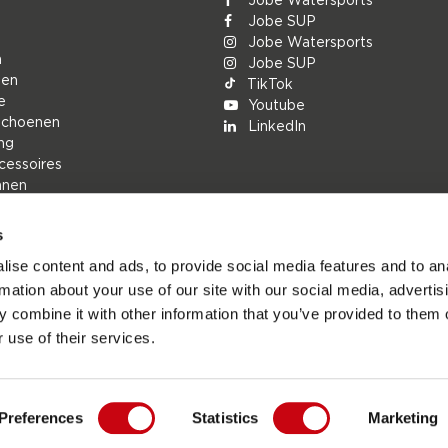
Jobe SUP
Jobe Watersports
n
Jobe SUP
den
TikTok
e
Youtube
schoenen
LinkedIn
ng
cessoires
nnen
s
rs
ise content and ads, to provide social media features and to an
ions
rmation about your use of our site with our social media, advertis
h
 combine it with other information that you’ve provided to them o
n
 use of their services.
Preferences
Statistics
Marketing
esports.com - De officiële website