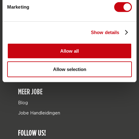
Marketing
Tassen
Leisure
Seascooters
Show details
Collaborations
Allow all
SALE
Mix & Match
Allow selection
Onderdelen
MEER JOBE
Blog
Jobe Handleidingen
FOLLOW US!