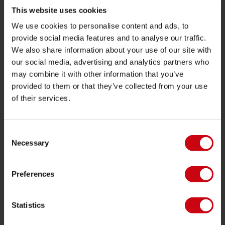
Funtubes
This website uses cookies
We use cookies to personalise content and ads, to
Foil
provide social media features and to analyse our traffic.
Zwemvesten
We also share information about your use of our site with
SUP
our social media, advertising and analytics partners who
may combine it with other information that you’ve
Wetsuits
provided to them or that they’ve collected from your use
Kayaks
of their services.
Wake
Waterskiën
Consent
Kneeboarden
Necessary
Selection
Multi positie
Preferences
Kleding & schoenen
Bescherming
Statistics
Boating accessoires
Cadeaubonnen