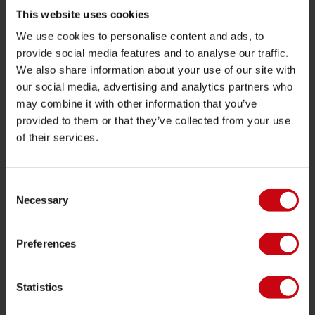
Funtubes
This website uses cookies
We use cookies to personalise content and ads, to
Foil
provide social media features and to analyse our traffic.
Zwemvesten
We also share information about your use of our site with
SUP
our social media, advertising and analytics partners who
may combine it with other information that you’ve
Wetsuits
provided to them or that they’ve collected from your use
Kayaks
of their services.
Wake
Waterskiën
Consent
Kneeboarden
Necessary
Selection
Multi positie
Preferences
Kleding & schoenen
Bescherming
Statistics
Boating accessoires
Cadeaubonnen