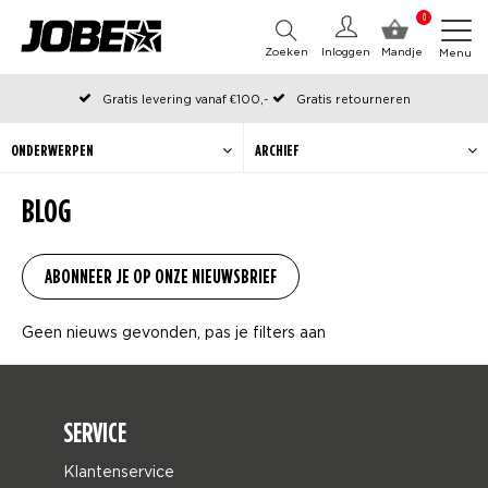
0
Zoeken
Inloggen
Mandje
Menu
Gratis levering vanaf €100,-
Gratis retourneren
Officiële Jobe webshop
Op werkdagen voor 12:00 uur besteld, dezelfde dag verzonden
ONDERWERPEN
ARCHIEF
BLOG
Geen nieuws gevonden, pas je filters aan
SERVICE
Klantenservice