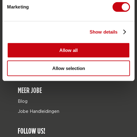
Marketing
Tassen
Leisure
Seascooters
Show details
Collaborations
Allow all
SALE
Mix & Match
Allow selection
Onderdelen
MEER JOBE
Blog
Jobe Handleidingen
FOLLOW US!