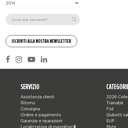
2014
SERVIZIO
CATEGORI
Assistenza clienti
2026 Colle
Ritorno
Trainabili
Consegna
Foil
Ordine e pagamento
Giubotti sa
Garanzie e riparazioni
SUP
Localizzatore di rivenditori
Mute