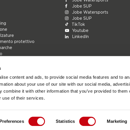
Jobe SUP
Jobe Watersports
Jobe SUP
ing
TikTok
ione
Youtube
alzature
LinkedIn
mento protettivo
barche
lo
s
rs
ise content and ads, to provide social media features and to an
ions
rmation about your use of our site with our social media, advertis
h
 combine it with other information that you’ve provided to them o
cambio
 use of their services.
Preferences
Statistics
Marketing
Jobesports.com - Sito ufficiale