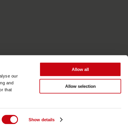
Allow all
alyse our
ing and
Allow selection
r that
Accessibilità
Termini generali
Show details
Informativa sulla privacy e sui cookie