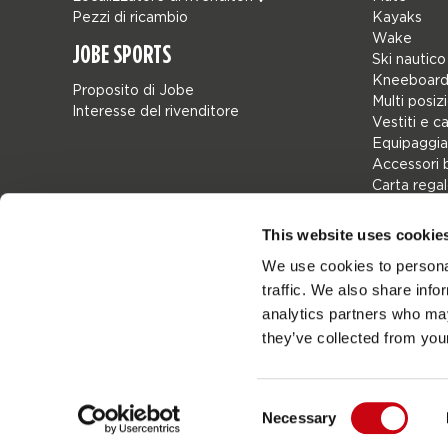
Pezzi di ricambio
Kayaks
Wake
JOBE SPORTS
Ski nautico
Kneeboard
Proposito di Jobe
Multi posiz
Interesse del rivenditore
Vestiti e c
Equipaggia
Accessori 
Carta rega
Borse
Leisure
This website uses cookie
Seascoote
We use cookies to personal
Collaborat
traffic. We also share info
SALE
Mix & Matc
analytics partners who may
Pezzi di ri
they’ve collected from your
Consent
Necessary
Netherlands
Selection