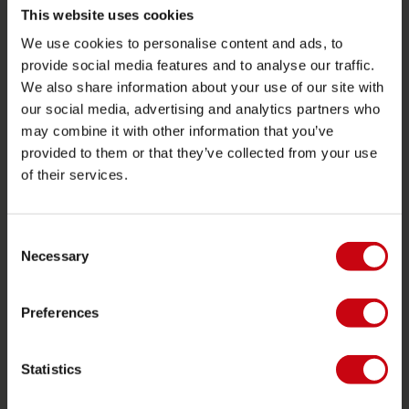
This website uses cookies
Foil
We use cookies to personalise content and ads, to
Giubotti salvataggio
provide social media features and to analyse our traffic.
We also share information about your use of our site with
SUP
our social media, advertising and analytics partners who
Mute
may combine it with other information that you’ve
Kayaks
provided to them or that they’ve collected from your use
of their services.
Wake
Ski nautico
Consent
Kneeboarding
Necessary
Selection
Multi posizione
Vestiti e calzature
Preferences
Equipaggiamento protettivo
Accessori barche
Statistics
Carta regalo