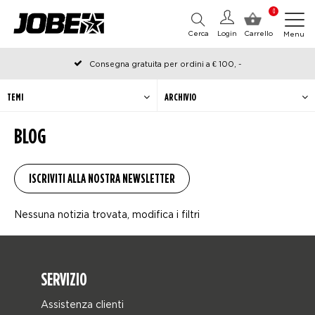
0
Cerca
Login
Carrello
Menu
Consegna gratuita per ordini a € 100, -
Ordinato prima delle 12:00 nei giorni lavorativi, spedito lo stesso
giorno
TEMI
ARCHIVIO
BLOG
Nessuna notizia trovata, modifica i filtri
SERVIZIO
Assistenza clienti