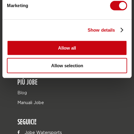
Borse
Marketing
Leisure
Seascooters
Show details
Collaborations
SALE
Allow all
Mix & Match
Pezzi di ricambio
Allow selection
PIÙ JOBE
Blog
Manuali Jobe
SEGUICI!
Jobe Watersports