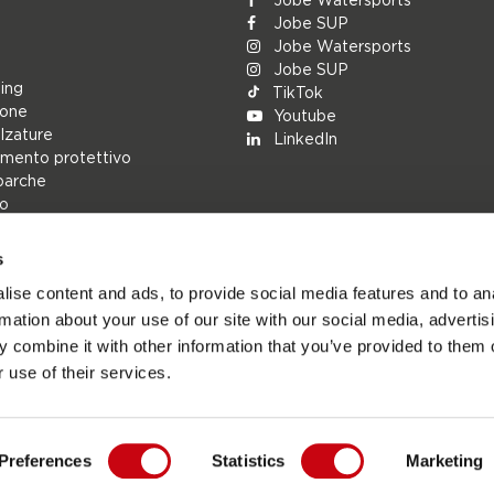
Jobe SUP
Jobe Watersports
Jobe SUP
ing
TikTok
ione
Youtube
alzature
LinkedIn
mento protettivo
barche
lo
s
rs
ise content and ads, to provide social media features and to an
ions
rmation about your use of our site with our social media, advertis
h
 combine it with other information that you’ve provided to them o
cambio
 use of their services.
Preferences
Statistics
Marketing
Jobesports.com - Sito ufficiale