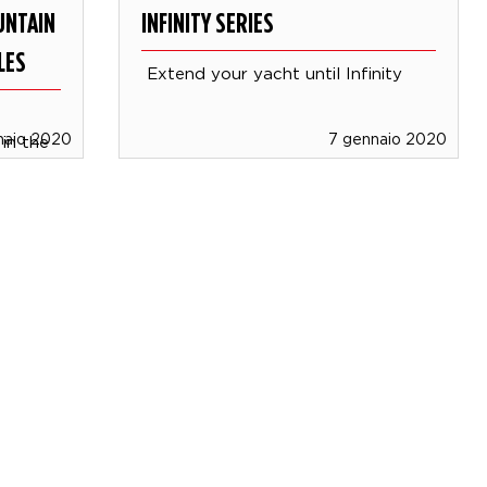
UNTAIN
INFINITY SERIES
LES
Extend your yacht until Infinity
naio 2020
7 gennaio 2020
in the