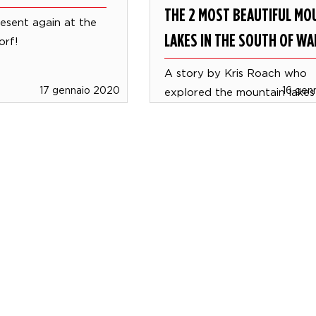
THE 2 MOST BEAUTIFUL MO
resent again at the
LAKES IN THE SOUTH OF WA
rf!
A story by Kris Roach who
17 gennaio 2020
16 gen
explored the mountain lakes 
south of Wales.