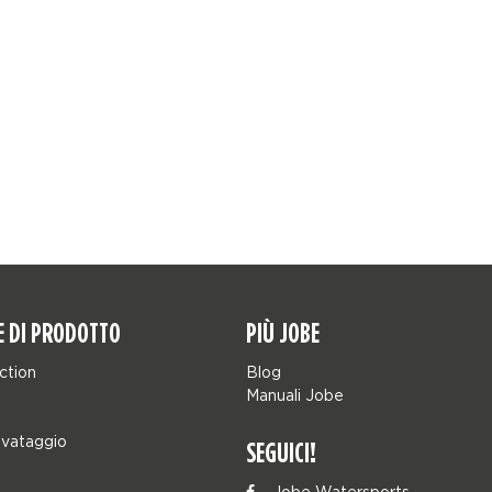
E DI PRODOTTO
PIÙ JOBE
ction
Blog
Manuali Jobe
lvataggio
SEGUICI!
Jobe Watersports