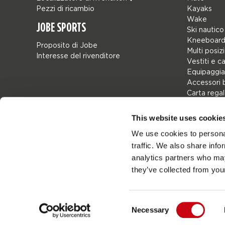
Pezzi di ricambio
Kayaks
Wake
JOBE SPORTS
Ski nautico
Kneeboard
Proposito di Jobe
Multi posiz
Interesse del rivenditore
Vestiti e c
Equipaggia
Accessori 
Carta rega
Borse
Leisure
This website uses cookie
Seascoote
We use cookies to personal
Collaborat
traffic. We also share info
SALE
Mix & Matc
analytics partners who may
Pezzi di ri
they’ve collected from your
Consent
Necessary
Netherlands
Selection