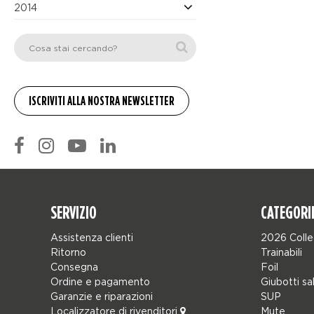
2014
SERVIZIO
CATEGORI
Assistenza clienti
2026 Colle
Ritorno
Trainabili
Consegna
Foil
Ordine e pagamento
Giubotti sa
Garanzie e riparazioni
SUP
Localizzatore di rivenditori
Mute