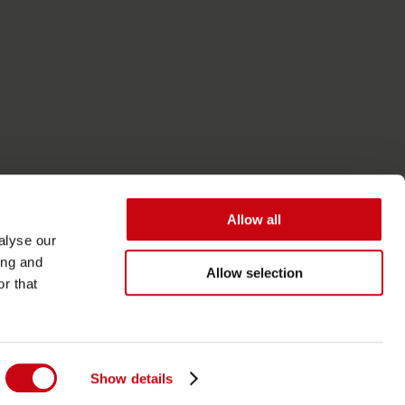
Allow all
alyse our
ing and
Allow selection
r that
Accessibilità
Termini generali
Show details
Informativa sulla privacy e sui cookie