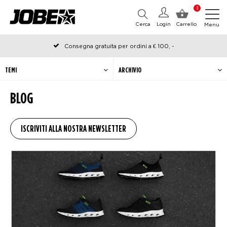
0
Cerca
Login
Carrello
Menu
Consegna gratuita per ordini a € 100, -
Ordinato prima delle 12:00 nei giorni lavorativi, spedito lo stesso
giorno
TEMI
ARCHIVIO
BLOG