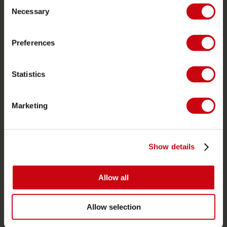
Consent
Ordine e pagamento
Necessary
Selection
Garanzie e riparazioni
Localizzatore di rivenditori
Preferences
Pezzi di ricambio
Statistics
JOBE SPORTS
Proposito di Jobe
Marketing
Interesse del rivenditore
Show details
CATEGORIE DI PRODOTTO
2026 Collection
Allow all
Trainabili
Allow selection
Foil
Giubotti salvataggio