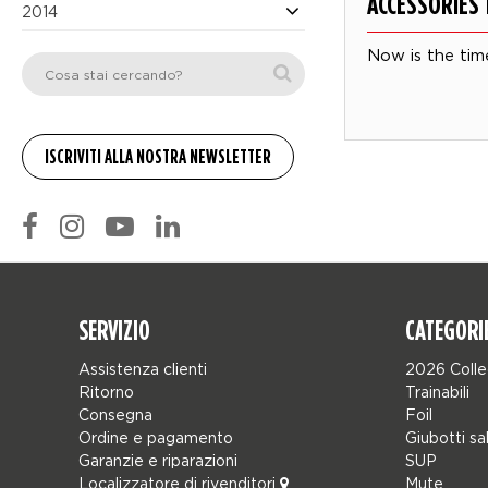
ACCESSORIES 
2014
Now is the tim
SERVIZIO
CATEGORI
Assistenza clienti
2026 Colle
Ritorno
Trainabili
Consegna
Foil
Ordine e pagamento
Giubotti sa
Garanzie e riparazioni
SUP
Localizzatore di rivenditori
Mute