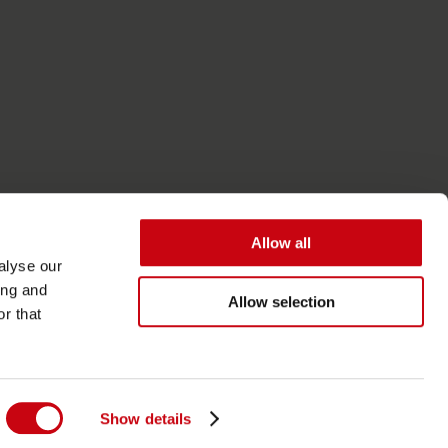
Allow all
alyse our
ing and
Allow selection
r that
Accessibilità
Termini generali
Show details
Informativa sulla privacy e sui cookie