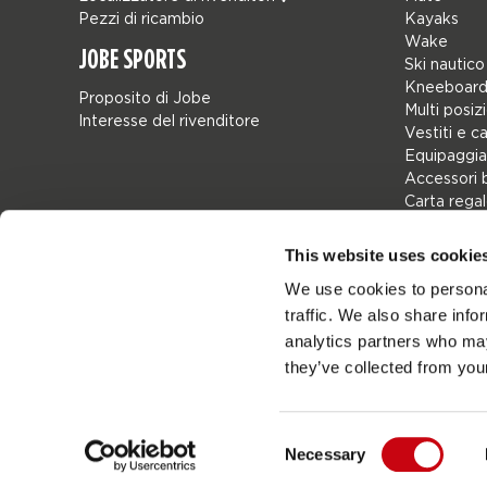
Pezzi di ricambio
Kayaks
Wake
JOBE SPORTS
Ski nautico
Kneeboard
Proposito di Jobe
Multi posiz
Interesse del rivenditore
Vestiti e c
Equipaggia
Accessori 
Carta rega
Borse
Leisure
This website uses cookie
Seascoote
We use cookies to personal
Collaborat
traffic. We also share info
SALE
Mix & Matc
analytics partners who may
Pezzi di ri
they’ve collected from your
Consent
Necessary
Netherlands
Selection