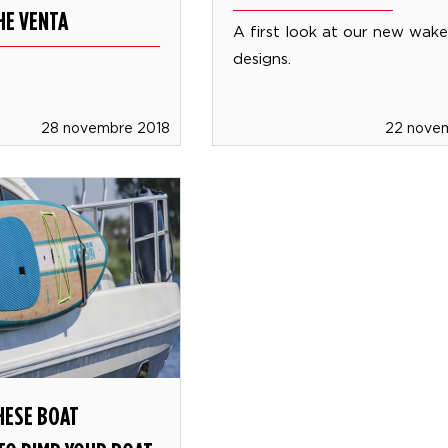
HE VENTA
A first look at our new wak
designs.
28 novembre 2018
22 nove
HESE BOAT