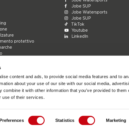
Jobe SUP
Jobe Watersports
Jobe SUP
ing
TikTok
ione
Youtube
alzature
LinkedIn
mento protettivo
barche
lo
s
rs
ise content and ads, to provide social media features and to an
ions
rmation about your use of our site with our social media, advertis
h
 combine it with other information that you’ve provided to them o
cambio
 use of their services.
Preferences
Statistics
Marketing
Jobesports.com - Sito ufficiale