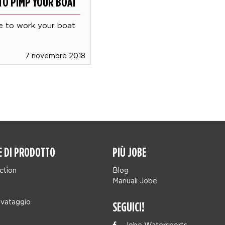
TO PIMP YOUR BOAT
e to work your boat
7 novembre 2018
E DI PRODOTTO
PIÙ JOBE
ction
Blog
Manuali Jobe
lvataggio
SEGUICI!
Jobe Watersports