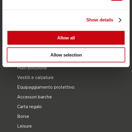
SUP
Mute
Show details
Kayaks
Allow all
Wake
Ski nautico
Allow selection
Kneeboarding
Multi posizione
Vestiti e calzature
Equipaggiamento protettivo
Accessori barche
Carta regalo
Borse
Leisure