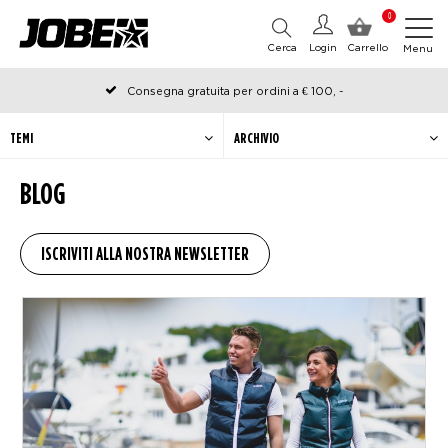
0
Cerca
Login
Carrello
Menu
Consegna gratuita per ordini a € 100, -
Ordinato prima delle 12:00 nei giorni lavorativi, spedito lo stesso
giorno
TEMI
ARCHIVIO
BLOG