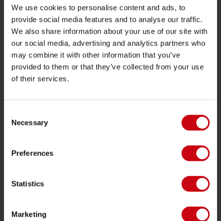
We use cookies to personalise content and ads, to
Ordine e pagamento
provide social media features and to analyse our traffic.
Garanzie e riparazioni
We also share information about your use of our site with
Localizzatore di rivenditori
our social media, advertising and analytics partners who
may combine it with other information that you’ve
Pezzi di ricambio
provided to them or that they’ve collected from your use
of their services.
JOBE SPORTS
Proposito di Jobe
Consent
Necessary
Interesse del rivenditore
Selection
CATEGORIE DI PRODOTTO
Preferences
2026 Collection
Statistics
Trainabili
Foil
Marketing
Giubotti salvataggio