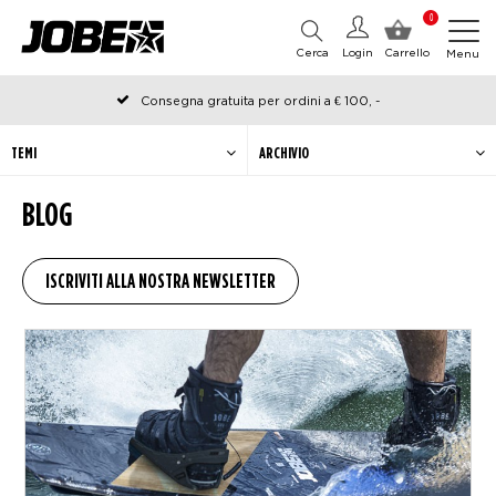
0
Cerca
Login
Carrello
Menu
Consegna gratuita per ordini a € 100, -
Ordinato prima delle 12:00 nei giorni lavorativi, spedito lo stesso
giorno
TEMI
ARCHIVIO
BLOG