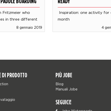
 PADDLE BOARDING
READY
m Fritzmeier who
Inspiration: one activity for
es in three different
month
8 gennaio 2019
4 gen
E DI PRODOTTO
PIÙ JOBE
ction
Blog
Manuali Jobe
lvataggio
SEGUICI!
Jobe Watersports