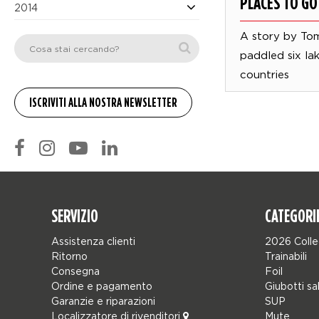
PLACES TO GO
2014
A story by To
paddled six lak
countries
SERVIZIO
CATEGORI
Assistenza clienti
2026 Colle
Ritorno
Trainabili
Consegna
Foil
Ordine e pagamento
Giubotti sa
Garanzie e riparazioni
SUP
Localizzatore di rivenditori
Mute