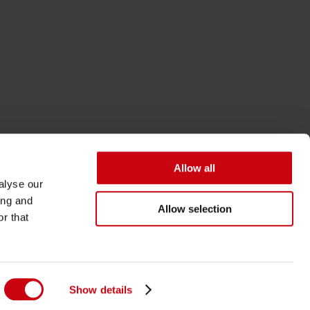
Allow all
alyse our
ing and
Allow selection
r that
Accessibilità
Termini generali
Show details
Informativa sulla privacy e sui cookie