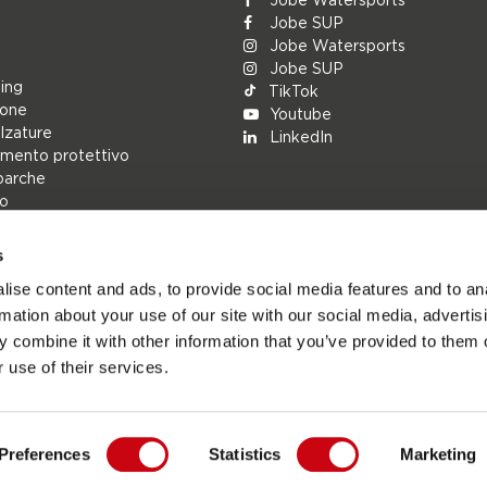
Jobe SUP
Jobe Watersports
Jobe SUP
ing
TikTok
ione
Youtube
alzature
LinkedIn
mento protettivo
barche
lo
s
rs
ise content and ads, to provide social media features and to an
ions
rmation about your use of our site with our social media, advertis
h
 combine it with other information that you’ve provided to them o
cambio
 use of their services.
Preferences
Statistics
Marketing
Jobesports.com - Sito ufficiale