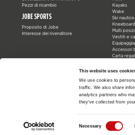
Pezzi di ricambio
Kayaks
Wake
JOBE SPORTS
Ski nautico
Kneeboard
Proposito di Jobe
Multi posiz
Interesse del rivenditore
Vestiti e c
Equipaggia
Accessori 
Carta rega
Borse
Leisure
This website uses cookie
Seascoote
We use cookies to personal
Collaborat
traffic. We also share info
SALE
Mix & Matc
analytics partners who may
Pezzi di ri
they’ve collected from your
Consent
Necessary
Netherlands
Selection