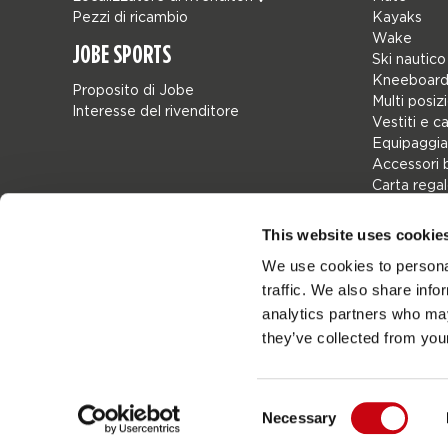
Pezzi di ricambio
Kayaks
Wake
JOBE SPORTS
Ski nautico
Kneeboard
Proposito di Jobe
Multi posiz
Interesse del rivenditore
Vestiti e c
Equipaggia
Accessori 
Carta rega
Borse
Leisure
This website uses cookie
Seascoote
We use cookies to personal
Collaborat
traffic. We also share info
SALE
Mix & Matc
analytics partners who may
Pezzi di ri
they’ve collected from your
Consent
Necessary
Netherlands
Selection