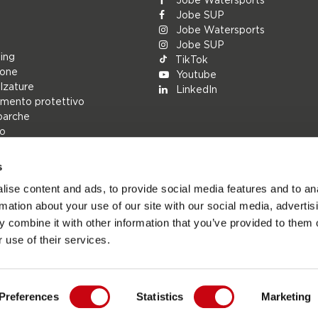
Jobe SUP
Jobe Watersports
Jobe SUP
ing
TikTok
ione
Youtube
alzature
LinkedIn
mento protettivo
barche
lo
s
rs
ise content and ads, to provide social media features and to an
ions
rmation about your use of our site with our social media, advertis
h
 combine it with other information that you’ve provided to them o
cambio
 use of their services.
Preferences
Statistics
Marketing
Jobesports.com - Sito ufficiale