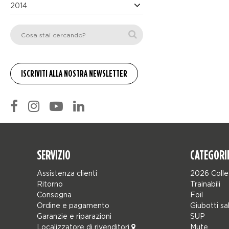
2014
SERVIZIO
CATEGORI
Assistenza clienti
2026 Colle
Ritorno
Trainabili
Consegna
Foil
Ordine e pagamento
Giubotti sa
Garanzie e riparazioni
SUP
Localizzatore di rivenditori
Mute