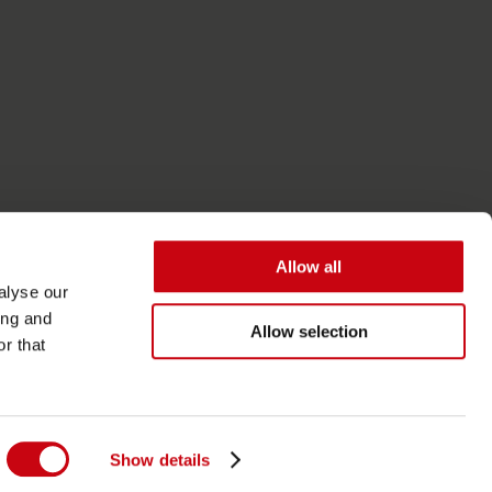
Allow all
alyse our
ing and
Allow selection
r that
Accessibilità
Termini generali
Show details
Informativa sulla privacy e sui cookie